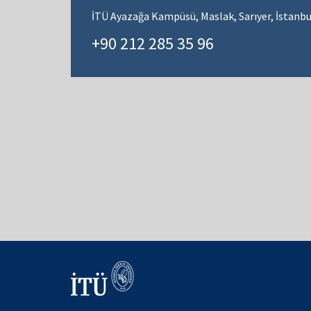
İTÜ Ayazağa Kampüsü, Maslak, Sarıyer, İstanbu
+90 212 285 35 96