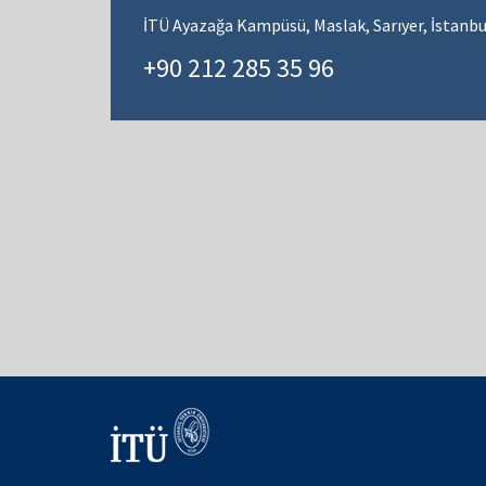
İTÜ Ayazağa Kampüsü, Maslak, Sarıyer, İstanbu
+90 212 285 35 96