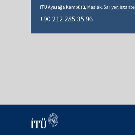
İTÜ Ayazağa Kampüsü, Maslak, Sarıyer, İstanbu
+90 212 285 35 96