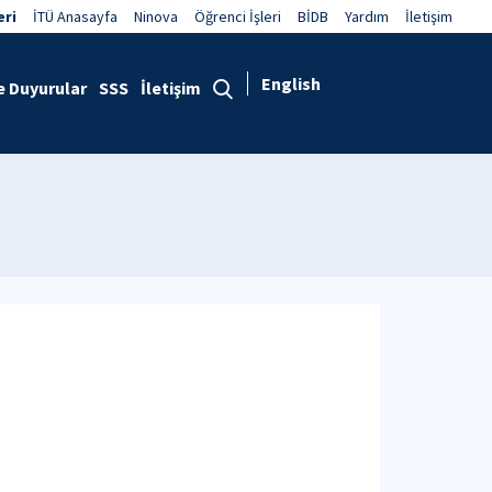
eri
İTÜ Anasayfa
Ninova
Öğrenci İşleri
BİDB
Yardım
İletişim
English
e Duyurular
SSS
İletişim