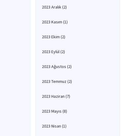
2023 Aralık
(2)
2023 Kasım
(1)
2023 Ekim
(2)
2023 Eylül
(2)
2023 Ağustos
(2)
2023 Temmuz
(2)
2023 Haziran
(7)
2023 Mayıs
(8)
2023 Nisan
(1)