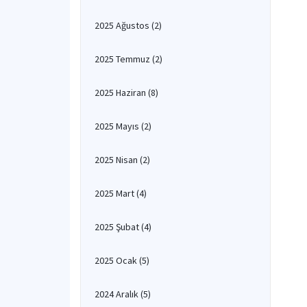
2025 Ağustos
(2)
2025 Temmuz
(2)
2025 Haziran
(8)
2025 Mayıs
(2)
2025 Nisan
(2)
2025 Mart
(4)
2025 Şubat
(4)
2025 Ocak
(5)
2024 Aralık
(5)