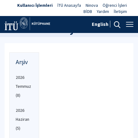
Kullanıcı İşlemleri
İTÜ Anasayfa
Ninova
Öğrenci İşleri
BİDB
Yardım
İletişim
English
Haberler ve Duyurular
Arşiv
2026
Temmuz
(8)
2026
Haziran
(5)