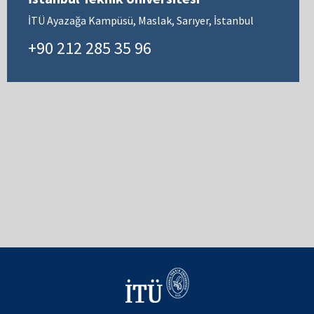
İTÜ Ayazağa Kampüsü, Maslak, Sarıyer, İstanbul
+90 212 285 35 96