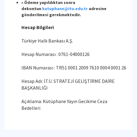
» Ödeme yapıldıktan sonra
dekontun
kutuphane@itu.edu.tr
adresine
gönderilmesi gerekmektedir.
Hesap Bilgileri
Türkiye Halk Bankası A.Ş.
Hesap Numarası : 0761-04000126
IBAN Numarası : TR51 0001 2009 7610 0004 0001 26
Hesap Adı: İ.T.Ü. STRATEJİ GELİŞTİRME DAİRE
BAŞKANLIĞI
Açıklama: Kütüphane Yayın Gecikme Ceza
Bedelleri