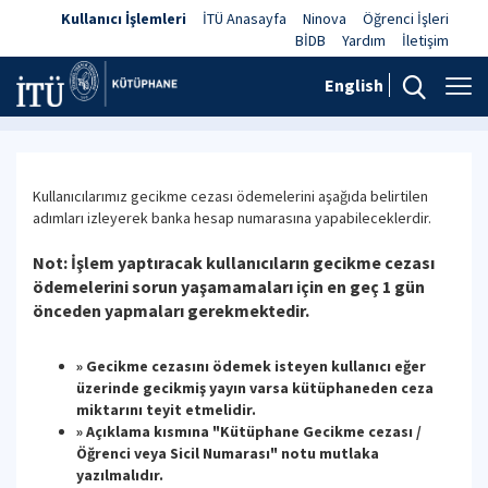
Kullanıcı İşlemleri
İTÜ Anasayfa
Ninova
Öğrenci İşleri
BİDB
Yardım
İletişim
English
Gecikme Cezası Ödemeleri
Kullanıcılarımız gecikme cezası ödemelerini aşağıda belirtilen
adımları izleyerek banka hesap numarasına yapabileceklerdir.
Not:
İşlem yaptıracak kullanıcıların gecikme cezası
ödemelerini sorun yaşamamaları için en geç 1 gün
önceden yapmaları gerekmektedir.
» Gecikme cezasını ödemek isteyen kullanıcı
eğer
üzerinde gecikmiş yayın varsa
kütüphaneden ceza
miktarını teyit etmelidir.
» Açıklama kısmına "Kütüphane Gecikme cezası /
Öğrenci veya Sicil Numarası" notu mutlaka
yazılmalıdır.