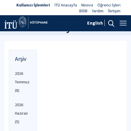
Kullanıcı İşlemleri
İTÜ Anasayfa
Ninova
Öğrenci İşleri
BİDB
Yardım
İletişim
English
Haberler ve Duyurular
Arşiv
2026
Temmuz
(8)
2026
Haziran
(5)