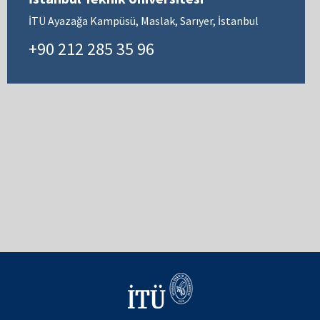
İTÜ Ayazağa Kampüsü, Maslak, Sarıyer, İstanbul
+90 212 285 35 96