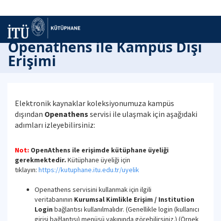
Openathens ile Kampüs Dışı
Erişimi
Elektronik kaynaklar koleksiyonumuza kampüs
dışından
Openathens
servisi ile ulaşmak için aşağıdaki
adımları izleyebilirsiniz:
Not:
OpenAthens ile erişimde kütüphane üyeliği
gerekmektedir.
Kütüphane üyeliği için
tıklayın:
https://kutuphane.itu.edu.tr/uyelik
Openathens servisini kullanmak için ilgili
veritabanının
Kurumsal Kimlikle Erişim / Institution
Login
bağlantısı kullanılmalıdır. (Genellikle login (kullanıcı
girişi bağlantısı) menüsü yakınında görebilirsiniz.) (Örnek